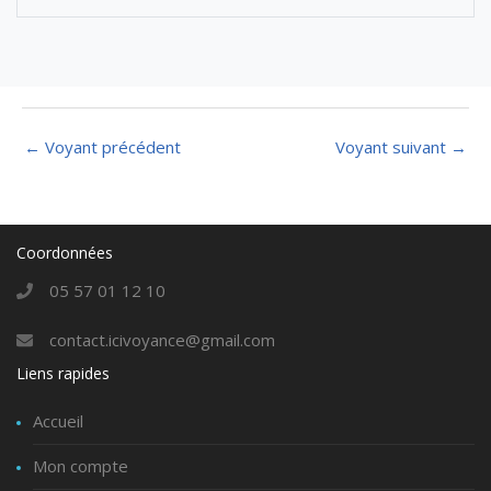
←
Voyant précédent
Voyant suivant
→
Coordonnées
05 57 01 12 10
contact.icivoyance@gmail.com
Liens rapides
Accueil
Mon compte