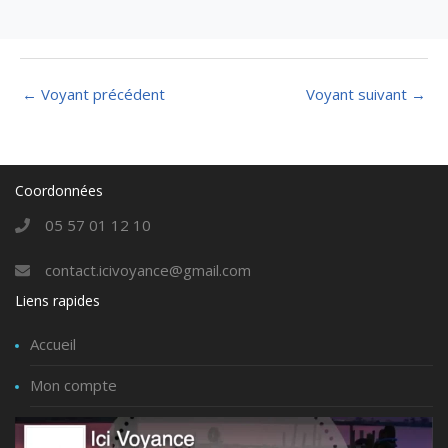
←
Voyant précédent
Voyant suivant
→
Coordonnées
05 57 01 12 10
contact.icivoyance@gmail.com
Liens rapides
Accueil
Mon compte