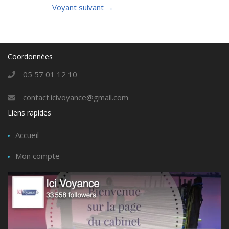
Voyant suivant
→
Coordonnées
05 57 01 12 10
contact.icivoyance@gmail.com
Liens rapides
Accueil
Mon compte