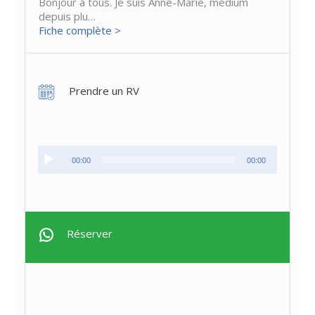
Bonjour à tous. Je suis Anne-Marie, médium
depuis plu…
Fiche complète >
Prendre un RV
Lecteur
00:00
00:00
audio
Réserver