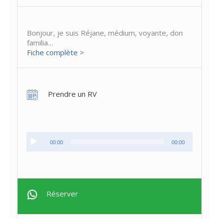
Bonjour, je suis Réjane, médium, voyante, don
familia…
Fiche complète >
Prendre un RV
Lecteur
00:00
00:00
audio
Réserver