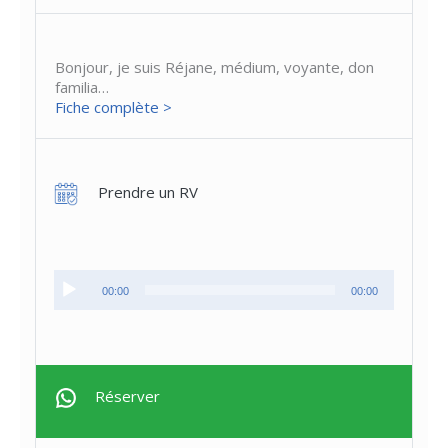
Bonjour, je suis Réjane, médium, voyante, don
familia…
Fiche complète >
Prendre un RV
Lecteur
00:00
00:00
audio
Réserver