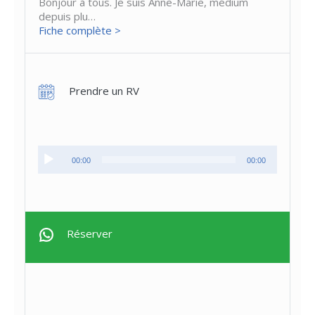
Bonjour à tous. Je suis Anne-Marie, médium
depuis plu…
Fiche complète >
Prendre un RV
Lecteur
00:00
00:00
audio
Réserver